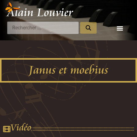
Alain Louvier
Compositeur
Janus et moebius
Vidéo