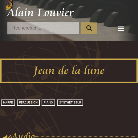
Alain Louvier
Compositeur
Jean de la lune
HARPE
PERCUSSION
PIANO
SYNTHÉTISEUR
Audio