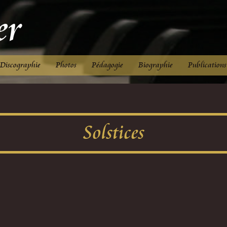
er
ompositeur
Discographie
Photos
Pédagogie
Biographie
Publications
Solstices