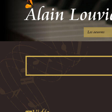
Alain Louvi
C
Les oeuvres