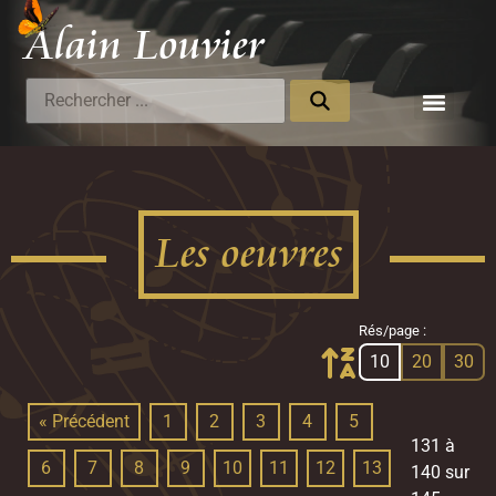
Alain Louvier
Compositeur
Les oeuvres
Rés/page :
10
20
30
« Précédent
1
2
3
4
5
131 à
6
7
8
9
10
11
12
13
140 sur