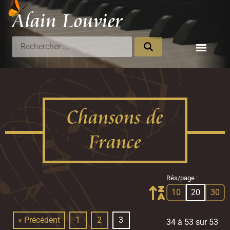
Alain Louvier
Compositeur
Chansons de
France
Rés/page :
10
20
30
« Précédent
1
2
3
34 à 53 sur 53